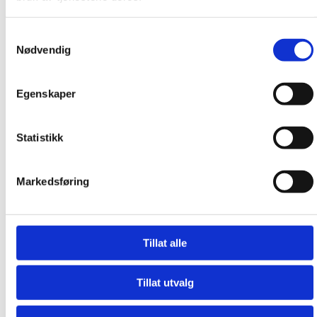
Samtykkevalg
Nødvendig
Egenskaper
Statistikk
Markedsføring
Dr. Pablo Juárez
Tillat alle
del Dago
Urolog. Spesialist i prostata-
Tillat utvalg
og nyrekirurgi. Androlog.
Behandling av nyrestein