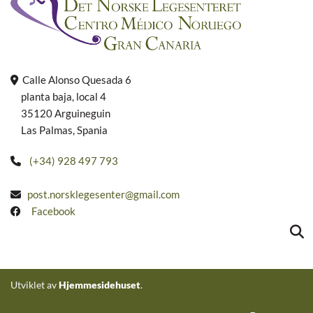
Calle Alonso Quesada 6

planta baja, local 4
35120 Arguineguin
Las Palmas, Spania
(+34) 928 497 793

post.norsklegesenter@gmail.com

Facebook

Utviklet av
Hjemmesidehuset
.