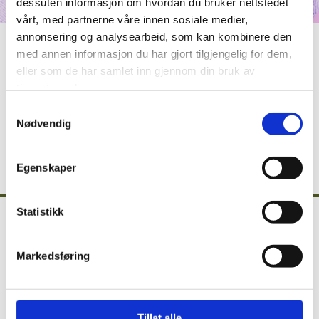
dessuten informasjon om hvordan du bruker nettstedet
vårt, med partnerne våre innen sosiale medier,
annonsering og analysearbeid, som kan kombinere den
med annen informasjon du har gjort tilgjengelig for dem,
eller som de har samlet inn gjennom din bruk av
tjenestene deres.
Samtykkevalg
Nødvendig
Egenskaper
Statistikk
Markedsføring
Calle Alonso Quesada 6

Tillat alle