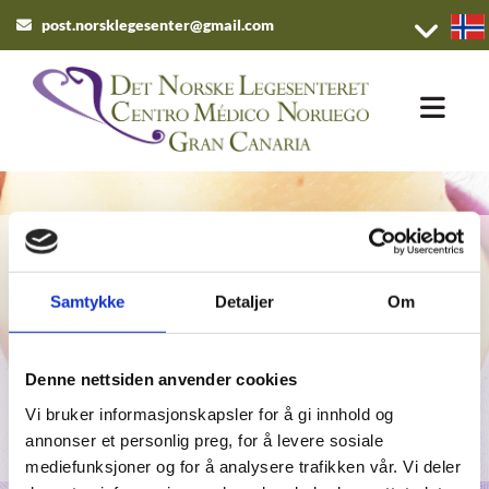
post.norsklegesenter@gmail.com

Pasienter uten
reiseforsikringer
Samtykke
Detaljer
Om
Du kan selvsagt få helsehjelp fra oss uten reiseforsikring
Denne nettsiden anvender cookies
Kontakt oss
Vi bruker informasjonskapsler for å gi innhold og
annonser et personlig preg, for å levere sosiale
mediefunksjoner og for å analysere trafikken vår. Vi deler