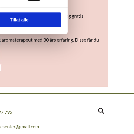
 fagkunnskap, brosjyrer, testing og gratis
Tillat alle
sk aromaterapeut med 30 års erfaring. Disse får du
97 793
gesenter@gmail.com