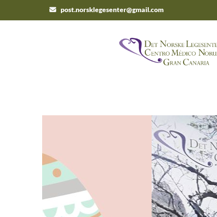
post.norsklegesenter@gmail.com
