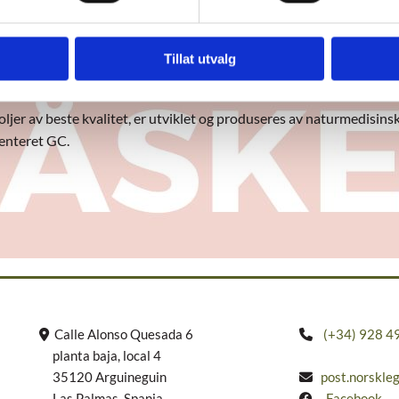
 tirsdag 26 mars på Det Norske legesenter. Her får du gode tilbud,
Tillat utvalg
 oljer av beste kvalitet, er utviklet og produseres av naturmedisin
senteret GC.
Calle Alonso Quesada 6
(+34) 928 4


planta baja, local 4
35120 Arguineguin
post.norskle

Las Palmas, Spania
Facebook
