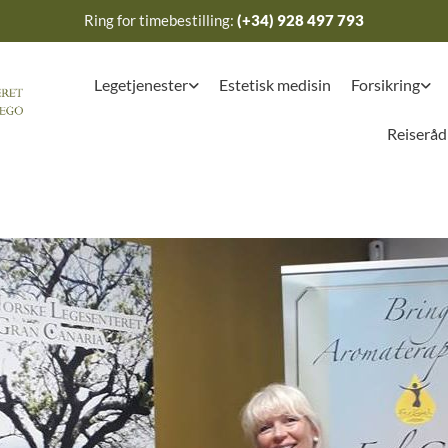
Ring for timebestilling:
(+34) 928 497 793
Legetjenester
Estetisk medisin
Forsikring
Reiseråd