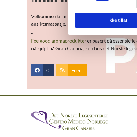
Velkommen til mini marked mellom kl. 11:00 - 14:00
Ikke tillat
ansiktsmassasje.
-
Feelgood aromaprodukter
er basert på essensielle
nå kjøpt på Gran Canaria, kun hos det Norsle lege
0
Feed